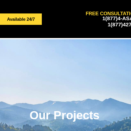
FREE CONSULTATI
1(877)4-A
Available 24/7
1(877)42
Our Projects