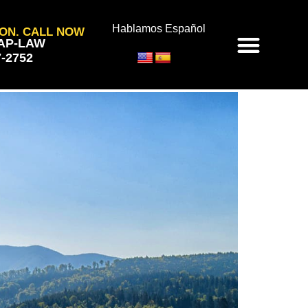
Hablamos Español
ON. CALL NOW
SAP-LAW
7-2752